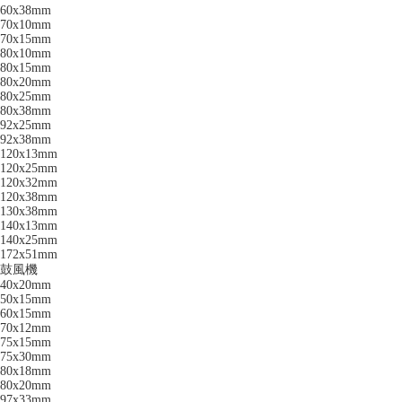
60x38mm
70x10mm
70x15mm
80x10mm
80x15mm
80x20mm
80x25mm
80x38mm
92x25mm
92x38mm
120x13mm
120x25mm
120x32mm
120x38mm
130x38mm
140x13mm
140x25mm
172x51mm
鼓風機
40x20mm
50x15mm
60x15mm
70x12mm
75x15mm
75x30mm
80x18mm
80x20mm
97x33mm