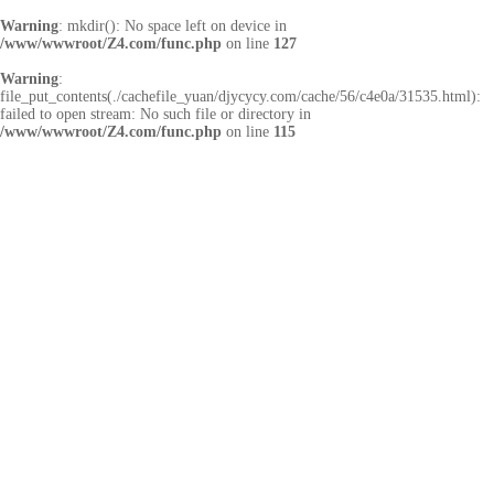
Warning
: mkdir(): No space left on device in
/www/wwwroot/Z4.com/func.php
on line
127
Warning
:
file_put_contents(./cachefile_yuan/djycycy.com/cache/56/c4e0a/31535.html):
failed to open stream: No such file or directory in
/www/wwwroot/Z4.com/func.php
on line
115