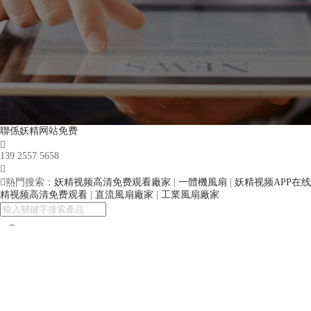
聯係妖精网站免费

139 2557 5658


熱門搜索：
妖精视频高清免费观看廠家
|
一體機風扇
|
妖精视频APP在
精视频高清免费观看
|
直流風扇廠家
|
工業風扇廠家

英文