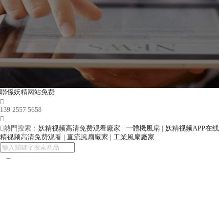
聯係妖精网站免费

139 2557 5658


熱門搜索：
妖精视频高清免费观看廠家
|
一體機風扇
|
妖精视频APP在
精视频高清免费观看
|
直流風扇廠家
|
工業風扇廠家

英文