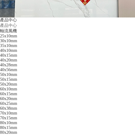
產品中心
產品中心
軸流風機
25x10mm
30x10mm
35x10mm
40x10mm
40x15mm
40x20mm
40x28mm
40x56mm
50x10mm
50x15mm
50x20mm
60x10mm
60x15mm
60x20mm
60x25mm
60x38mm
70x10mm
70x15mm
80x10mm
80x15mm
80x20mm