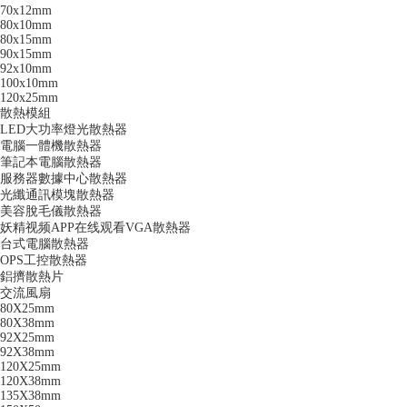
70x12mm
80x10mm
80x15mm
90x15mm
92x10mm
100x10mm
120x25mm
散熱模組
LED大功率燈光散熱器
電腦一體機散熱器
筆記本電腦散熱器
服務器數據中心散熱器
光纖通訊模塊散熱器
美容脫毛儀散熱器
妖精视频APP在线观看VGA散熱器
台式電腦散熱器
OPS工控散熱器
鋁擠散熱片
交流風扇
80X25mm
80X38mm
92X25mm
92X38mm
120X25mm
120X38mm
135X38mm