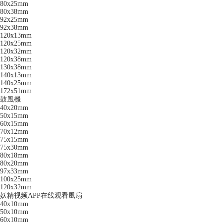
80x25mm
80x38mm
92x25mm
92x38mm
120x13mm
120x25mm
120x32mm
120x38mm
130x38mm
140x13mm
140x25mm
172x51mm
鼓風機
40x20mm
50x15mm
60x15mm
70x12mm
75x15mm
75x30mm
80x18mm
80x20mm
97x33mm
100x25mm
120x32mm
妖精视频APP在线观看風扇
40x10mm
50x10mm
60x10mm