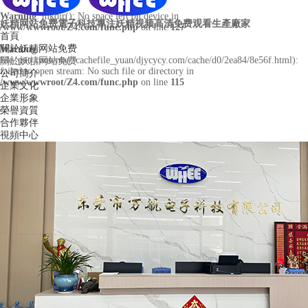
Warning
: mkdir(): No space left on device in
妖精网站免费電子科技
專注妖精视频高清免费观看生產廠家
/www/wwwroot/Z4.com/func.php
on line
127
首頁
關於妖精网站免费
Warning
:
file_put_contents(./cachefile_yuan/djycycy.com/cache/d0/2ea84/8e56f.html):
關於妖精网站免费
failed to open stream: No such file or directory in
公司簡介
/www/wwwroot/Z4.com/func.php
on line
115
企業文化
企業形象
榮譽資質
合作夥伴
視頻中心